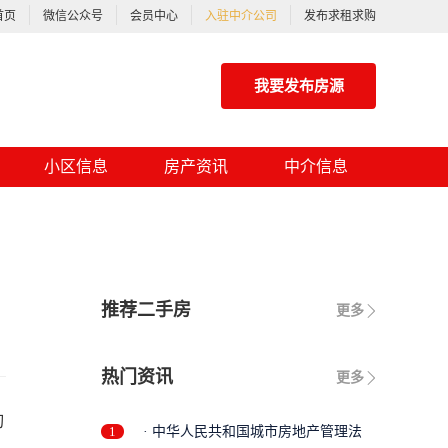
首页
微信公众号
会员中心
入驻中介公司
发布求租求购
我要发布房源
小区信息
房产资讯
中介信息
推荐二手房
更多
热门资讯
更多
作出说明的，应当出示土地管理监督检查证件。 第六十九条 有关单位和个人对县级以上人民政府土地行
1
· 中华人民共和国城市房地产管理法